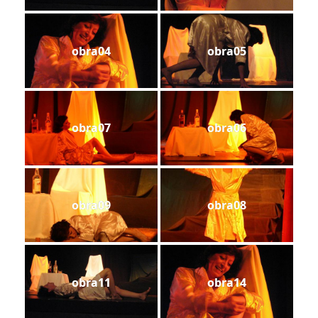
obra04
obra05
obra07
obra06
obra09
obra08
obra11
obra14