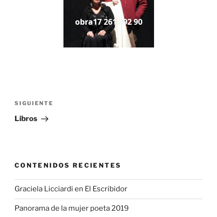
obra17 261 392 90
Navegación
de
Siguiente
SIGUIENTE
entradas
entrada
Libros
CONTENIDOS RECIENTES
Graciela Licciardi en El Escribidor
Panorama de la mujer poeta 2019