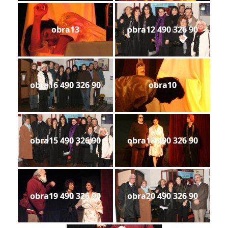
obra13
obra12 490 326 90
obra16 490 326 90
obra10
obra15 490 326 90
obra18 490 326 90
obra19 490 326 90
obra20 490 326 90