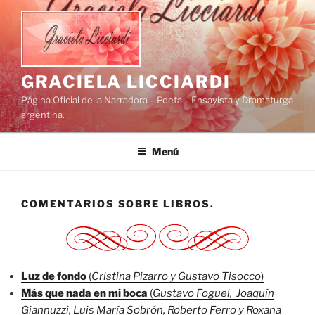
Saltar
al
contenido
GRACIELA LICCIARDI
Página Oficial de la Narradora – Poeta – Ensayista y Dramaturga
argentina.
Menú
COMENTARIOS SOBRE LIBROS.
Luz de fondo
(
Cristina Pizarro y Gustavo Tisocco
)
Más que nada en mi boca
(
Gustavo Foguel, Joaquín
Giannuzzi, Luis María Sobrón, Roberto Ferro y Roxana