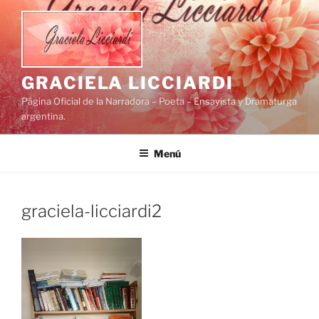
Saltar
al
contenido
GRACIELA LICCIARDI
Página Oficial de la Narradora – Poeta – Ensayista y Dramaturga
argentina.
Menú
graciela-licciardi2