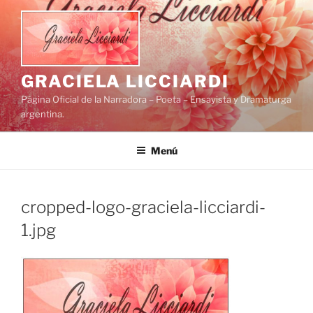
Saltar
al
contenido
GRACIELA LICCIARDI
Página Oficial de la Narradora – Poeta – Ensayista y Dramaturga
argentina.
Menú
cropped-logo-graciela-licciardi-
1.jpg