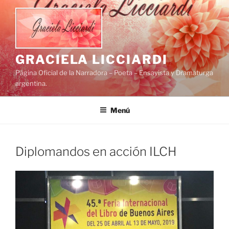
Saltar
al
contenido
GRACIELA LICCIARDI
Página Oficial de la Narradora – Poeta – Ensayista y Dramaturga
argentina.
Menú
Diplomandos en acción ILCH