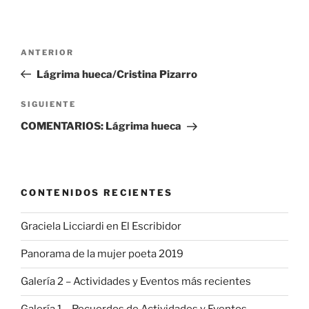
Navegación
Entrada
ANTERIOR
de
anterior:
Lágrima hueca/Cristina Pizarro
entradas
Siguiente
SIGUIENTE
entrada
COMENTARIOS: Lágrima hueca
CONTENIDOS RECIENTES
Graciela Licciardi en El Escribidor
Panorama de la mujer poeta 2019
Galería 2 – Actividades y Eventos más recientes