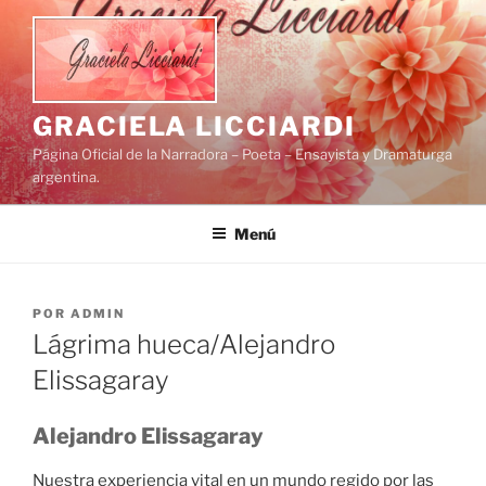
Saltar
al
contenido
GRACIELA LICCIARDI
Página Oficial de la Narradora – Poeta – Ensayista y Dramaturga
argentina.
Menú
PUBLICADO
POR
ADMIN
EL
Lágrima hueca/Alejandro
Elissagaray
Alejandro Elissagaray
Nuestra experiencia vital en un mundo regido por las